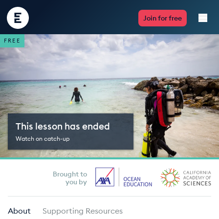
Encounter
Join for free
Edu
FREE
Live Lessons
Resources
Multimedia
This lesson has ended
Take Action
Watch on catch-up
Professional Development
Brought to
you by
ABOUT
About
Supporting Resources