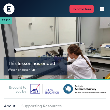
Encounter
Join for free
Edu
FREE
Live Lessons
Resources
Multimedia
This lesson has ended
Take Action
Watch on catch-up
Professional Development
Brought to
you by
ABOUT
About
Supporting Resources